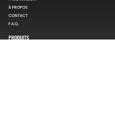
À PROPOS
CONTACT
F.A.Q.
PRODUITS
BLAST
BURN-E
KLIMA
STELLAR
INFOS
CONTACT
SALES@NAMI-ELECTRIC.COM