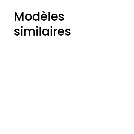
Modèles
similaires
BLAST
BURN-
KLIMA
STELLAR
E
2999,00
€
2299,00
€
1199,00
€
3499,00
€
BURN-
KLIMA
E
MAX
MAX
2999,00
€