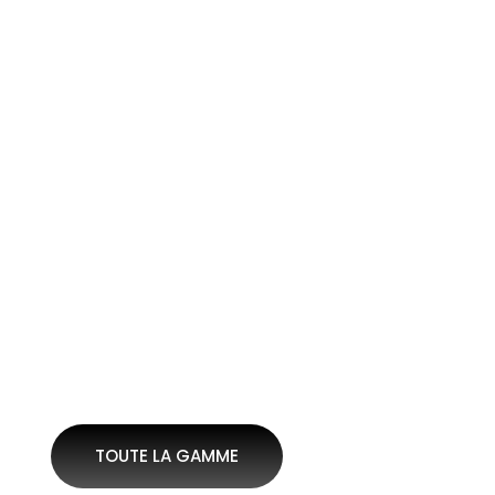
4499,00
€
KLIMA
ONE
1899,00
€
SUPER
BLAST
STELLAR
MAX
1399,00
€
3399,00
€
TOUTE LA GAMME