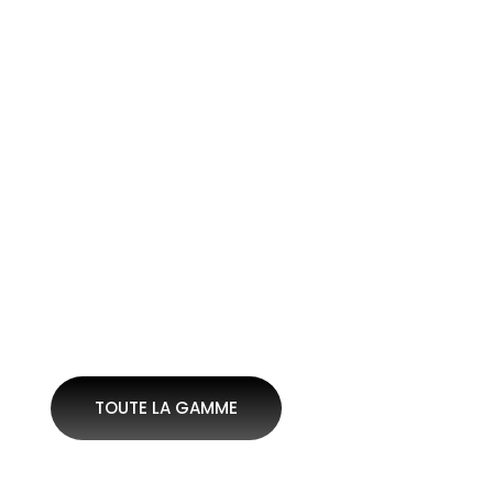
KLIMA
ONE
1899,00
€
SUPER
BLAST
STELLAR
MAX
1399,00
€
3399,00
€
TOUTE LA GAMME