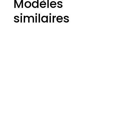
Modèles
similaires
BLAST
BURN-
KLIMA
STELLAR
E
2999,00
€
2299,00
€
1199,00
€
3499,00
€
BURN-
KLIMA
E
MAX
MAX
2999,00
€
4499,00
€